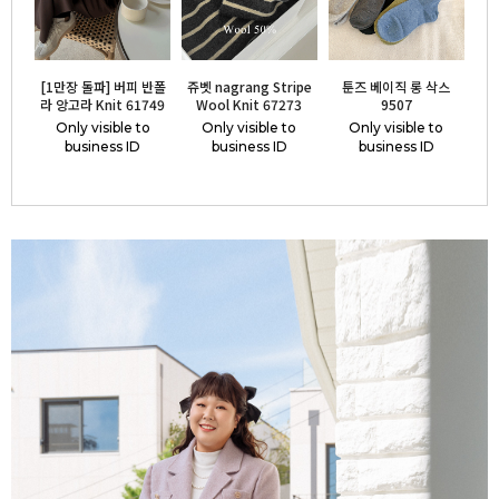
[1만장 돌파] 버피 반폴
쥬벳 nagrang Stripe
툰즈 베이직 롱 삭스
라 앙고라 Knit 61749
Wool Knit 67273
9507
Only visible to
Only visible to
Only visible to
business ID
business ID
business ID