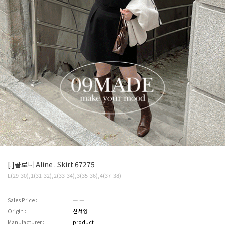
[.]콜로니 Aline . Skirt 67275
L(29-30),1(31-32),2(33-34),3(35-36),4(37-38)
Sales Price :
― ―
Origin :
신서영
Manufacturer :
product