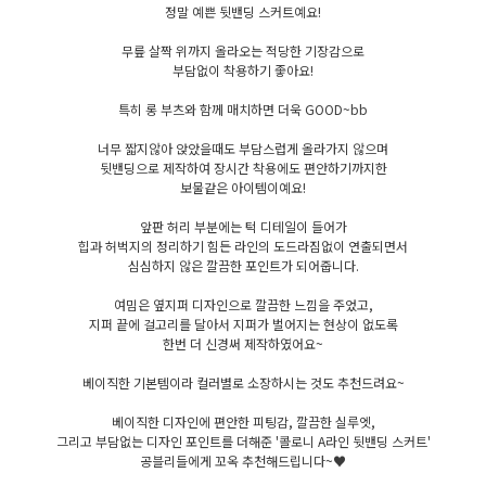
정말 예쁜 뒷밴딩 스커트예요!
무릎 살짝 위까지 올라오는 적당한 기장감으로
부담없이 착용하기 좋아요!
특히 롱 부츠와 함께 매치하면 더욱 GOOD~bb
너무 짧지않아 앉았을때도 부담스럽게 올라가지 않으며
뒷밴딩으로 제작하여 장시간 착용에도 편안하기까지한
보물같은 아이템이예요!
앞판 허리 부분에는 턱 디테일이 들어가
힙과 허벅지의 정리하기 힘든 라인의 도드라짐없이 연출되면서
심심하지 않은 깔끔한 포인트가 되어줍니다.
여밈은 옆지퍼 디자인으로 깔끔한 느낌을 주었고,
지퍼 끝에 걸고리를 달아서 지퍼가 벌어지는 현상이 없도록
한번 더 신경써 제작하였어요~
베이직한 기본템이라 컬러별로 소장하시는 것도 추천드려요~
베이직한 디자인에 편안한 피팅감, 깔끔한 실루엣,
그리고 부담없는 디자인 포인트를 더해준 '콜로니 A라인 뒷밴딩 스커트'
공블리들에게 꼬옥 추천해드립니다~♥