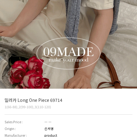
밀러카 Long One Piece 69714
1(66-88),2(99-100),3(110-120)
Sales Price :
― ―
Origin :
신서영
Manufacturer :
product