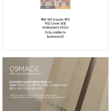
매끈 4th trouser 와이
라인 Cover 보정
Underpants 63521
Only visible to
business ID