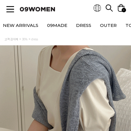
0
NEW ARRIVALS
09MADE
DRESS
OUTER
T
고객 감사제
30%
dress