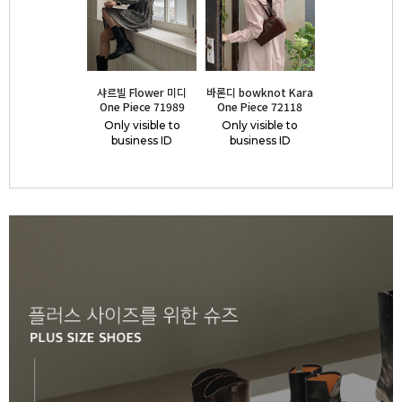
샤르빌 Flower 미디
바론디 bowknot Kara
One Piece 71989
One Piece 72118
Only visible to
Only visible to
business ID
business ID