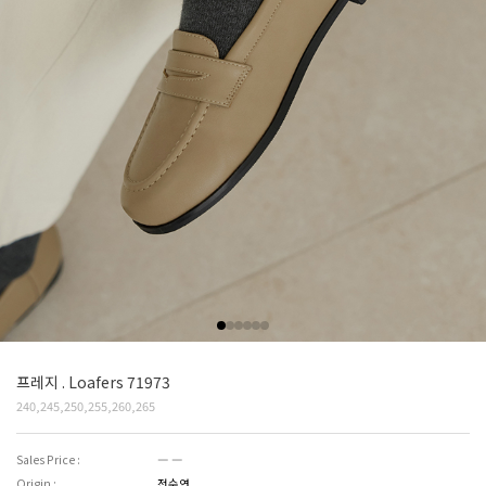
프레지 . Loafers 71973
240,245,250,255,260,265
Sales Price :
― ―
Origin :
전수연