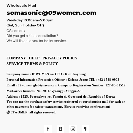
Wholesale Mail
somasonic@09women.com
Weekday 10:00am~5:00pm
(Sat, Sun, holiday Off)
CS center >
Did you get a kind consultation?
We will listen to you for better service.
COMPANY
HELP
PRIVACCY POLICY
SERVICE TERMS & POLICY
Company name : 09WOMEN co.
CEO : Kim Ju-young
Personal Information Protection Officer : Kidong Jeong
TEL : +82 1588-0903
Email : 09women_glob@naver.com
Company Registration Number: 127-86-01517
Mail-order business: No. 2011-Gyeonggi-Yangju-279
Address : 1525, Pyeonghwa-ro, Yangju-si, Gyeonggi-do, Republic of Korea
You can use the purchase safety service registered at our shopping mall for cash or
other payments for safety transactions.
(Service receiving confirmation)
ⓒ 09WOMEN. all rights reserved.