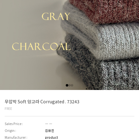
무압박 Soft 앙고라 Corrugated . 73243
FREE
Sales Price :
― ―
Origin :
김유진
Manufacturer :
product