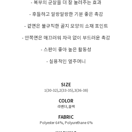
- 복부의 군살을 더 잘 눌러주는 효과
- 후들하고 말랑말랑한 기분 좋은 촉감
- 겉면은 불규칙한 골지 모양의 소재 포인트
- 안쪽면은 매끄러워 자극 없이 부드러운 촉감
- 스판이 좋아 높은 활동성
- 실용적인 옆주머니
SIZE
1(30-32),2(33-35),3(36-38)
COLOR
라벤더,블랙
FABRIC
Polyester 64%, Polyurethane 6%