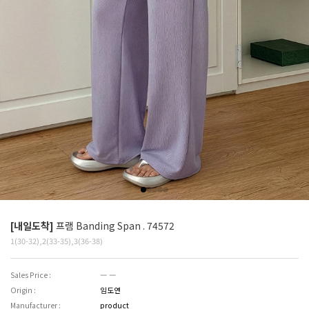
[내일도착]
프램 Banding Span . 74572
1(30-32),2(33-35),3(36-38)
Sales Price :
― ―
Origin :
임도연
Manufacturer :
product