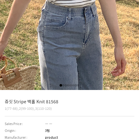
쥬싯 Stripe 백홀 Knit 81568
1(77-88),2(99-100),3(110-120)
Sales Price :
― ―
Origin :
3팀
Manufacturer :
product