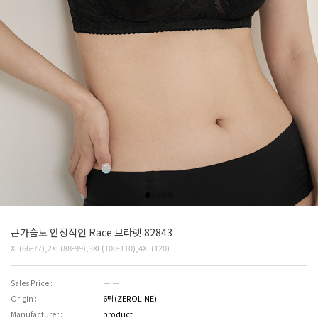
큰가슴도 안정적인 Race 브라렛 82843
XL(66-77),2XL(88-99),3XL(100-110),4XL(120)
Sales Price :
― ―
Origin :
6팀(ZEROLINE)
Manufacturer :
product