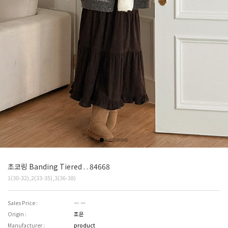
초코링 Banding Tiered . . 84668
1(30-32),2(33-35),3(36-38)
Sales Price :
― ―
Origin :
조은
Manufacturer :
product