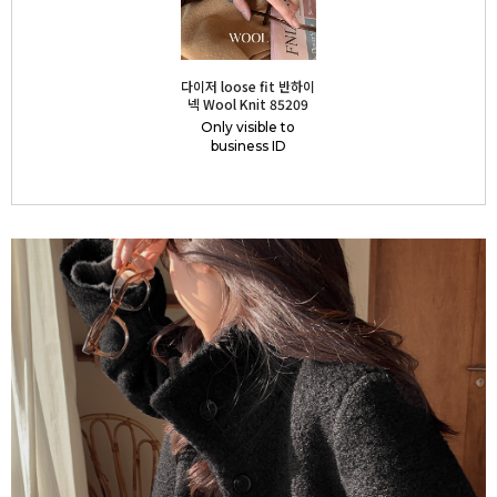
다이저 loose fit 반하이
넥 Wool Knit 85209
Only visible to
business ID