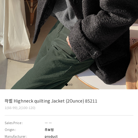
하벨 Highneck quilting Jacket (2Ounce) 85211
1(66-99),2(100-120)
Sales Price :
― ―
Origin :
추보람
Manufacturer :
product