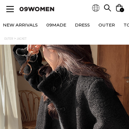
0
NEW ARRIVALS
09MADE
DRESS
OUTER
T
OUTER
JACKET