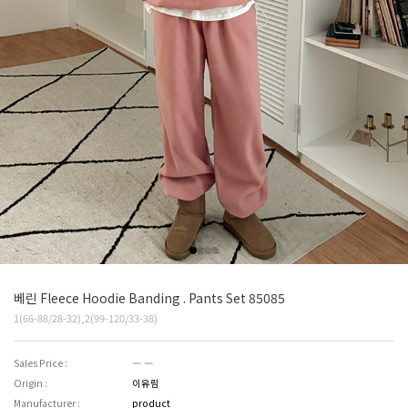
베린 Fleece Hoodie Banding . Pants Set 85085
1(66-88/28-32),2(99-120/33-38)
Sales Price :
― ―
Origin :
이유림
Manufacturer :
product