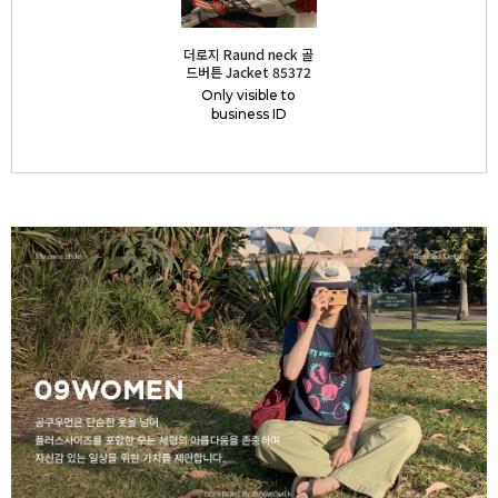
더로지 Raund neck 골
드버튼 Jacket 85372
Only visible to
business ID