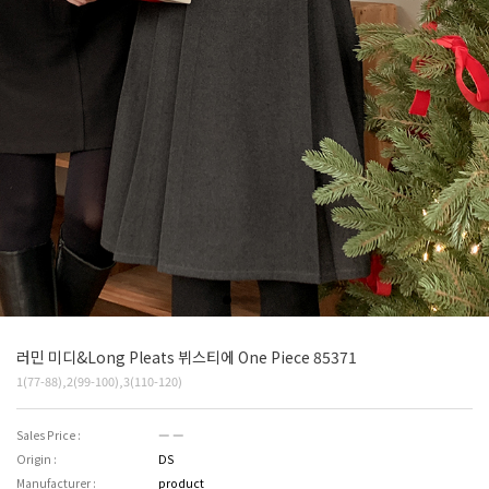
러민 미디&Long Pleats 뷔스티에 One Piece 85371
1(77-88),2(99-100),3(110-120)
Sales Price :
― ―
Origin :
DS
Manufacturer :
product