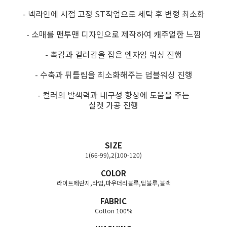
- 넥라인에 시접 고정 ST작업으로 세탁 후 변형 최소화
- 소매를 맨투맨 디자인으로 제작하여 캐주얼한 느낌
- 촉감과 컬러감을 잡은 엔자임 워싱 진행
- 수축과 뒤틀림을 최소화해주는 덤블워싱 진행
- 컬러의 발색력과 내구성 향상에 도움을 주는
실켓 가공 진행
SIZE
1(66-99),2(100-120)
COLOR
라이트메란지,라임,파우더리블루,딥블루,블랙
FABRIC
Cotton 100%