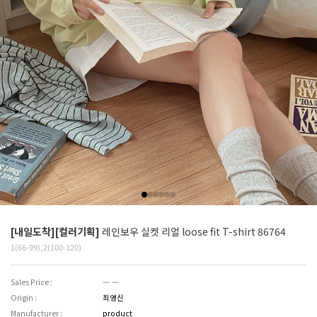
[내일도착][컬러기획]
레인보우 실켓 리얼 loose fit T-shirt 86764
1(66-99),2(100-120)
Sales Price :
― ―
Origin :
최영신
Manufacturer :
product