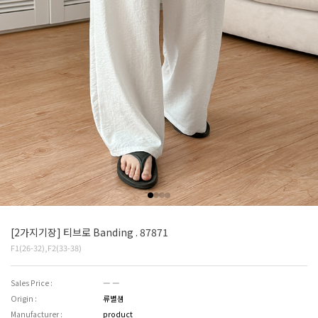
[2가지기장] 티브로 Banding . 87871
F1(26-32),F2(33-38)
Sales Price :
― ―
Origin :
류별샘
Manufacturer :
product