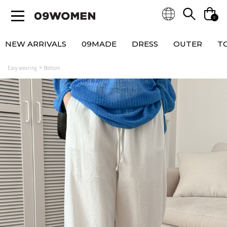
0
NEW ARRIVALS
09MADE
DRESS
OUTER
T
Easy wearing
Bottom