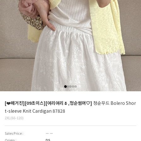
[❤️매거진][09초이스][여리여리🌷,청순썸머🤍]
청순무드 Bolero Shor
t-sleeve Knit Cardigan 87828
2XL(66-120)
Sales Price :
― ―
Origin :
DS