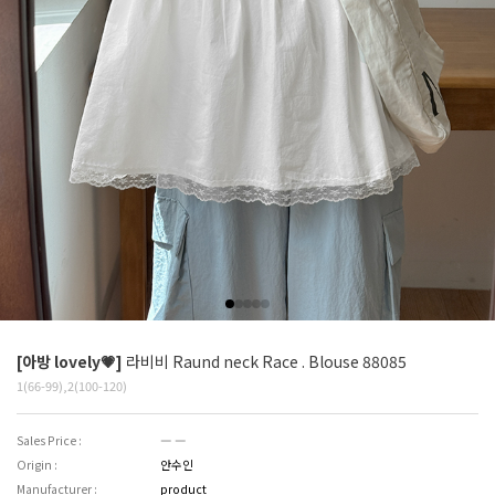
[아방 lovely💗]
라비비 Raund neck Race . Blouse 88085
1(66-99),2(100-120)
Sales Price :
― ―
Origin :
안수인
Manufacturer :
product