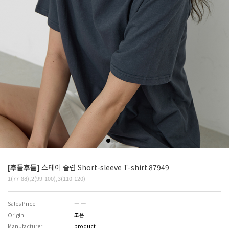
[후들후들]
스테이 슬럽 Short-sleeve T-shirt 87949
1(77-88),2(99-100),3(110-120)
Sales Price :
― ―
Origin :
조은
Manufacturer :
product