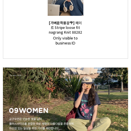
[가벼운착용감🌴‍]
메이
르 Stripe loose fit
nagrang Knit 88282
Only visible to
business ID