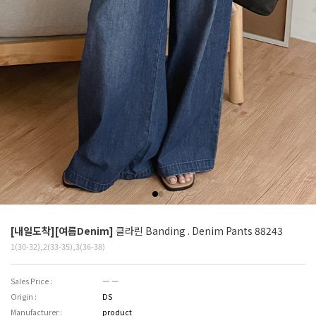
[내일도착][여름Denim]
클라린 Banding . Denim Pants 88243
1(30-32),2(33-35),3(36-38)
Sales Price :
― ―
Origin :
DS
Manufacturer :
product