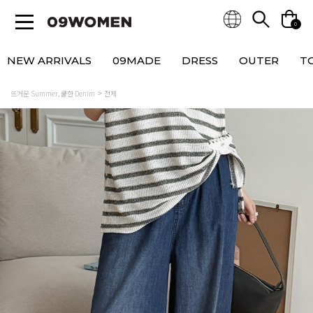
0
NEW ARRIVALS
09MADE
DRESS
OUTER
T
뜨거운 Summer, 쿨한 Denim
전체