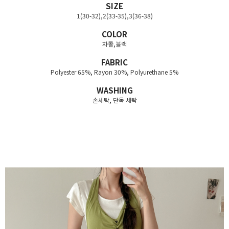
SIZE
1(30-32),2(33-35),3(36-38)
COLOR
챠콜,블랙
FABRIC
Polyester 65%, Rayon 30%, Polyurethane 5%
WASHING
손세탁, 단독 세탁