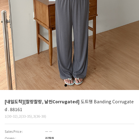
[내일도착][찰랑찰랑, 날씬Corrugated]
도트땡 Banding Corrugate
d . 88161
1(30-32),2(33-35),3(36-38)
Sales Price :
― ―
Origin :
김현희