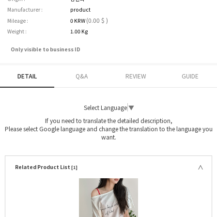
Manufacturer :
product
(0.00 $ )
Mileage :
0 KRW
Weight :
1.00 Kg
Only visible to business ID
DETAIL
Q&A
REVIEW
GUIDE
Select Language
▼
If you need to translate the detailed description,
Please select Google language and change the translation to the language you
want.
Related Product List
[1]